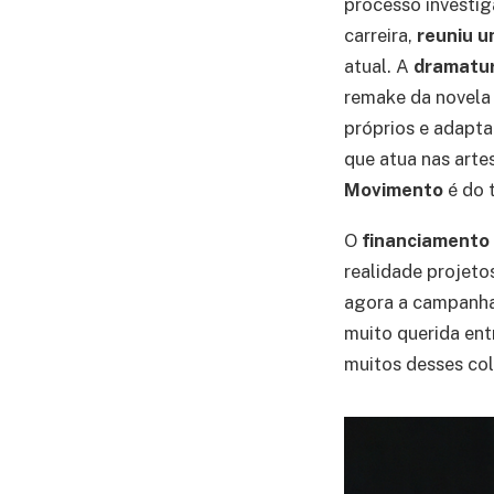
processo investig
carreira,
reuniu u
atual. A
dramatu
remake da novela 
próprios e adapta
que atua nas arte
Movimento
é do 
O
financiamento 
realidade projeto
agora a campanha 
muito querida entr
muitos desses col