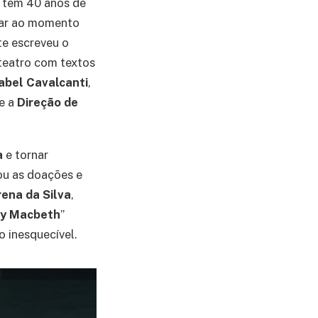
e tem 40 anos de
gar ao momento
te escreveu o
teatro com textos
abel Cavalcanti
,
 e a
Direção de
a
e tornar
iou as doações e
rena da Silva
,
dy Macbeth
”
 inesquecível.