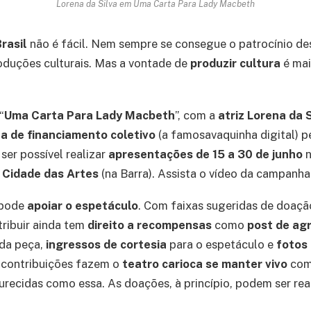
Lorena da Silva em Uma Carta Para Lady Macbeth
Brasil
não é fácil. Nem sempre se consegue o patrocínio de
oduções culturais. Mas a vontade de
produzir cultura
é mai
“
Uma Carta Para Lady Macbeth
”, com a
atriz Lorena da 
 de financiamento coletivo
(a famosavaquinha digital) 
 ser possível realizar
apresentações de 15 a 30 de junho
n
a
Cidade das Artes
(na Barra). Assista o vídeo da campanh
 pode
apoiar o espetáculo
. Com faixas sugeridas de doaçã
ribuir ainda tem
direito a recompensas
como
post de ag
 da peça,
ingressos de cortesia
para o espetáculo e
fotos 
 contribuições fazem o
teatro carioca se manter vivo
com
recidas como essa. As doações, à princípio, podem ser rea