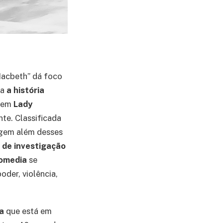
Macbeth” dá foco
ça
a história
agem
Lady
nte. Classificada
agem além desses
 de investigação
comedia
se
der, violência,
va
que está em