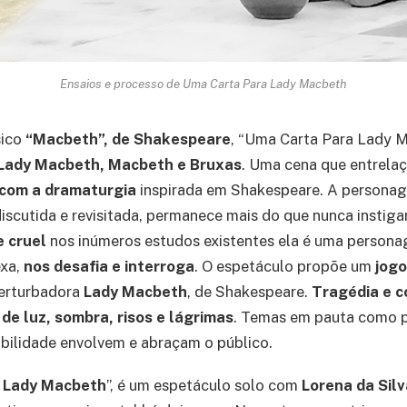
Ensaios e processo de Uma Carta Para Lady Macbeth
sico
“Macbeth”, de Shakespeare
, “Uma Carta Para Lady 
Lady Macbeth, Macbeth e Bruxas
. Uma cena que entrela
 com a dramaturgia
inspirada em Shakespeare. A person
discutida e revisitada, permanece mais do que nunca instiga
e cruel
nos inúmeros estudos existentes ela é uma person
exa,
nos desafia e interroga
. O espetáculo propõe um
jogo
erturbadora
Lady Macbeth
, de Shakespeare.
Tragédia e 
 de luz, sombra, risos e lágrimas
. Temas em pauta como po
bilidade envolvem e abraçam o público.
 Lady Macbeth
”, é um espetáculo solo com
Lorena da Sil