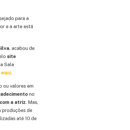
sejado para a
or e a arte está
Silva
, acabou de
pelo
site
a Sala
a
aqui
.
o ou valores em
radecimento
no
com a atriz
. Mas,
 produções de
lizadas até 10 de