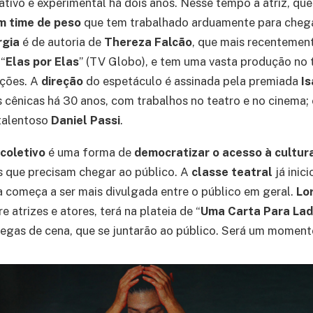
ativo e experimental há dois anos. Nesse tempo a atriz, qu
m time de peso
que tem trabalhado arduamente para che
rgia
é de autoria de
Thereza Falcão
, que mais recentemen
“
Elas por Elas
” (TV Globo), e tem uma vasta produção no 
ções. A
direção
do espetáculo é assinada pela premiada
Is
s cênicas há 30 anos, com trabalhos no teatro e no cinema;
talentoso
Daniel Passi
.
coletivo
é uma forma de
democratizar o acesso à cultur
s que precisam chegar ao público. A
classe teatral
já inic
começa a ser mais divulgada entre o público em geral.
Lo
e atrizes e atores, terá na plateia de “
Uma Carta Para La
egas de cena, que se juntarão ao público. Será um momento