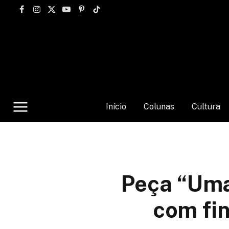
Facebook
Instagram
X
YouTube
Pinterest
TikTok
(Twitter)
Início
Colunas
Cultura
Peça “Uma
com fin