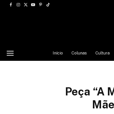
Facebook
Instagram
X
YouTube
Pinterest
TikTok
(Twitter)
Início
Colunas
Cultura
Peça “A 
Mãe”