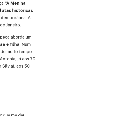
eça
“A Menina
lutas históricas
ontemporânea. A
de Janeiro.
a peça aborda um
ãe e filha
. Num
s de muito tempo
Antonia, já aos 70
 Silvia), aos 50
ar que me dei