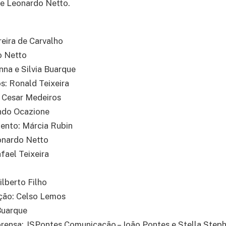
 de Leonardo Netto.
reira de Carvalho
o Netto
nna e Silvia Buarque
os: Ronald Teixeira
o Cesar Medeiros
ndo Ocazione
ento: Márcia Rubin
onardo Netto
fael Teixeira
ilberto Filho
ção: Celso Lemos
Buarque
prensa: JSPontes Comunicação – João Pontes e Stella Step