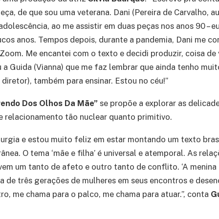
eça, de que sou uma veterana. Dani (Pereira de Carvalho, a
adolescência, ao me assistir em duas peças nos anos 90 – e
cos anos. Tempos depois, durante a pandemia, Dani me con
Zoom. Me encantei com o texto e decidi produzir, coisa d
ou a Guida (Vianna) que me faz lembrar que ainda tenho muit
 diretor), também para ensinar. Estou no céu!”
rendo Dos Olhos Da Mãe”
se propõe a explorar as delicad
e relacionamento tão nuclear quanto primitivo.
rgia e estou muito feliz em estar montando um texto bras
nea. O tema ‘mãe e filha’ é universal e atemporal. As relaç
vem um tanto de afeto e outro tanto de conflito. ‘A menin
ta de três gerações de mulheres em seus encontros e desen
ro, me chama para o palco, me chama para atuar.”, conta
G