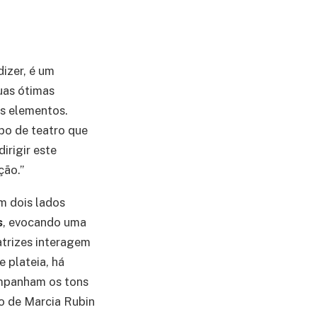
dizer, é um
uas ótimas
is elementos.
ipo de teatro que
irigir este
ção.”
em dois lados
s
, evocando uma
 atrizes interagem
 plateia, há
ompanham os tons
to de Marcia Rubin