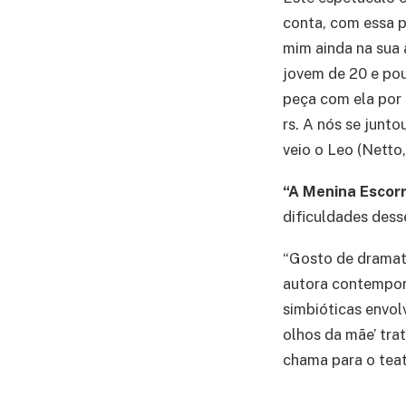
conta, com essa p
mim ainda na sua 
jovem de 20 e pou
peça com ela por 
rs. A nós se junt
veio o Leo (Netto,
“A Menina Escor
dificuldades dess
“Gosto de dramatu
autora contemporâ
simbióticas envol
olhos da mãe’ tra
chama para o teat