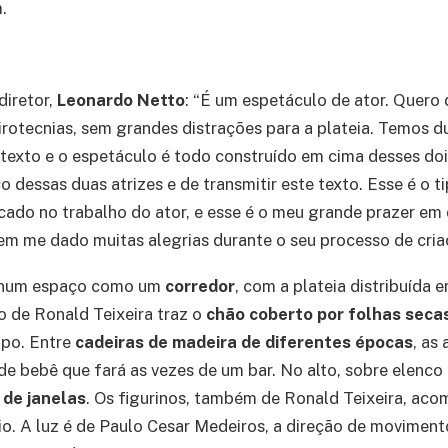
.
diretor,
Leonardo Netto
: “É um espetáculo de ator. Quero 
rotecnias, sem grandes distrações para a plateia. Temos d
 texto e o espetáculo é todo construído em cima desses do
o dessas duas atrizes e de transmitir este texto. Esse é o t
cado no trabalho do ator, e esse é o meu grande prazer em d
em me dado muitas alegrias durante o seu processo de cria
 num espaço como um
corredor
, com a plateia distribuída 
o de Ronald Teixeira traz o
chão coberto por folhas seca
po. Entre
cadeiras de madeira de diferentes épocas
, as
e bebê que fará as vezes de um bar. No alto, sobre elenco e
 de janelas
. Os figurinos, também de Ronald Teixeira, ac
io. A luz é de Paulo Cesar Medeiros, a direção de movimen