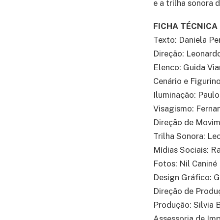
e a trilha sonora
FICHA TÉCNICA
Texto: Daniela Pe
Direção: Leonard
Elenco: Guida Via
Cenário e Figurin
Iluminação: Paul
Visagismo: Ferna
Direção de Movim
Trilha Sonora: Le
Mídias Sociais: Ra
Fotos: Nil Caniné
Design Gráfico: G
Direção de Produ
Produção: Silvia 
Assessoria de Im