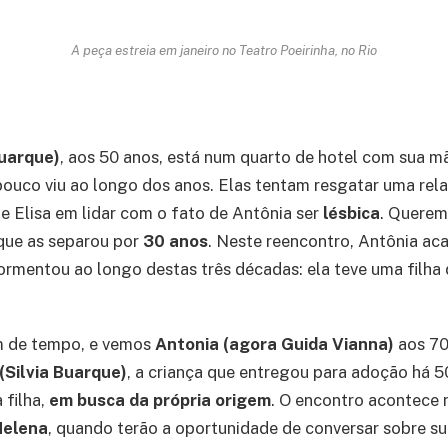
A peça estreia em janeiro no Teatro Poeirinha, no Rio
Buarque)
, aos 50 anos, está num quarto de hotel com sua m
pouco viu ao longo dos anos. Elas tentam resgatar uma rel
de Elisa em lidar com o fato de Antônia ser
lésbica
. Querem
que as separou por
30 anos
. Neste reencontro, Antônia ac
ormentou ao longo destas três décadas: ela teve uma filha 
 de tempo, e vemos
Antonia (agora Guida Vianna)
aos 70 
(Silvia Buarque)
, a criança que entregou para adoção há 5
a filha,
em busca da própria origem
. O encontro acontece 
Helena
, quando terão a oportunidade de conversar sobre sua