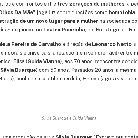
ntros e confrontos entre
três gerações de mulheres
, a p
 Olhos Da Mãe”
joga luz sobre questões como
homofobia, 
strução de um novo lugar para a mulher
na sociedade c
dia 5 de janeiro no
Teatro Poeirinha
, em Botafogo, no Rio 
iela Pereira de Carvalho
e direção de
Leonardo Netto
, 
emporais e universais: a relação (nem sempre fácil) entre
m
nico, Elisa (
Guida Vianna
), aos 70 anos, reencontra depoi
(
Silvia Buarque
) com 50 anos. Passados 20 anos, a mesma 
Guida), conhece a sua filha perdida, Helena (agora vivida por
Silvia Buarque e Guida Vianna
é uma produção da atriz
Silvia Buarque
: “Escrevo pra cont