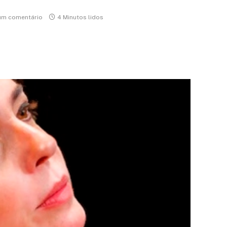
m comentário
4 Minutos lidos