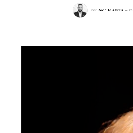
Por
Rodolfo Abreu
29