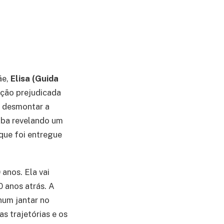
ãe,
Elisa (Guida
ação prejudicada
 desmontar a
aba revelando um
que foi entregue
anos. Ela vai
0 anos atrás. A
num jantar no
s trajetórias e os