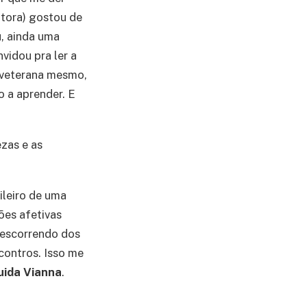
utora) gostou de
u, ainda uma
vidou pra ler a
e veterana mesmo,
o a aprender. E
ezas e as
ileiro de uma
ões afetivas
a escorrendo dos
contros. Isso me
uida Vianna
.