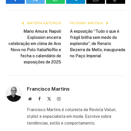
Facebook
Twitter
WhatsApp
Telegram
E-
Copiar
mail
link
MATÉRIA ANTERIOR
PRÓXIMO MATÉRIA
Mario Amura: Napoli
A exposição “Tudo o que é
Explosion encerra
frágil brilha sem medo do
celebração em clima de Ano
esplendor”, de Renato
Novo no Polo ItaliaNoRio e
Bezerra de Mello, inaugurada
fecha o calendário de
no Paço Imperial
exposições de 2025
Francisco Martins
Site
Facebook
X
Instagram
(Twitter)
Francisco Martins é colunista da Revista Vislun,
stylist e especialista em moda. Escreve sobre
tendências, estilo e comportamento.