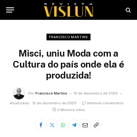
FRANCISCO MARTINS
Misci, uniu Moda com a
Cultura do país onde ela é
produzida!
Por
Francisco Martins
12 de dezembro de 2025
Atualizado:
12 de dezembro de 2025
Nenhum comentário
2 Minutos lidos