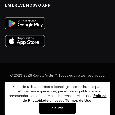
EM BREVE NOSSO APP
™
© 2023-2026 Revista Vislun
. Todos os direitos reservados.
Quem somos
Colaboradores
Agenda Cultural
Este site utiliza cookies e tecnologias semelhantes para
melhorar sua experiência, personalizar publicidade e
Termos e Condições
Política de Privacidade
recomendar conteúdo de seu interesse. Leia nossa
Política
Política de Exclusão de Dados
Política Editorial
de Privacidade
e nossos
Termos de Uso
.
Fale Conosco
Anuncie Conosco
CIENTE