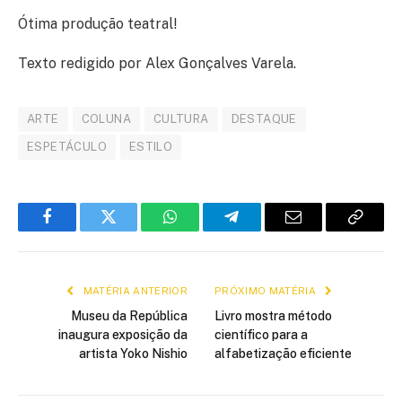
Ótima produção teatral!
Texto redigido por Alex Gonçalves Varela.
ARTE
COLUNA
CULTURA
DESTAQUE
ESPETÁCULO
ESTILO
Facebook
Twitter
WhatsApp
Telegram
E-
Copiar
mail
link
MATÉRIA ANTERIOR
PRÓXIMO MATÉRIA
Museu da República
Livro mostra método
inaugura exposição da
científico para a
artista Yoko Nishio
alfabetização eficiente