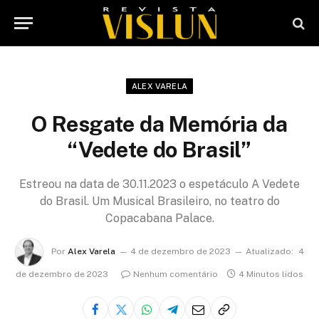
ALEX VARELA
O Resgate da Memória da
“Vedete do Brasil”
Estreou na data de 30.11.2023 o espetáculo A Vedete
do Brasil. Um Musical Brasileiro, no teatro do
Copacabana Palace.
Por
Alex Varela
4 de dezembro de 2023
Atualizado:
4
de dezembro de 2023
Nenhum comentário
4 Minutos lidos