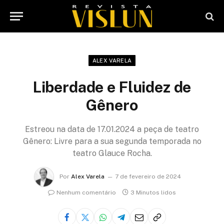
ALEX VARELA
Liberdade e Fluidez de
Gênero
Estreou na data de 17.01.2024 a peça de teatro
Gênero: Livre para a sua segunda temporada no
teatro Glauce Rocha.
Por
Alex Varela
7 de fevereiro de 2024
Nenhum comentário
3 Minutos lidos