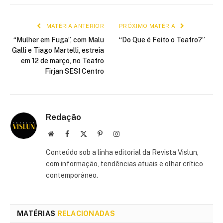
mail
link
MATÉRIA ANTERIOR
PRÓXIMO MATÉRIA
“Mulher em Fuga”, com Malu
“Do Que é Feito o Teatro?”
Galli e Tiago Martelli, estreia
em 12 de março, no Teatro
Firjan SESI Centro
Redação
Site
Facebook
X
Pinterest
Instagram
(Twitter)
Conteúdo sob a linha editorial da Revista Vislun,
com informação, tendências atuais e olhar crítico
contemporâneo.
MATÉRIAS
RELACIONADAS