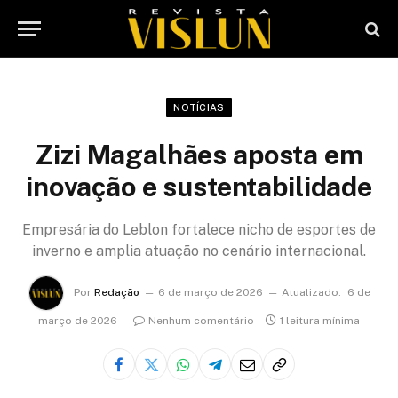
NOTÍCIAS
Zizi Magalhães aposta em
inovação e sustentabilidade
Empresária do Leblon fortalece nicho de esportes de
inverno e amplia atuação no cenário internacional.
Por
Redação
6 de março de 2026
Atualizado:
6 de
março de 2026
Nenhum comentário
1 leitura mínima