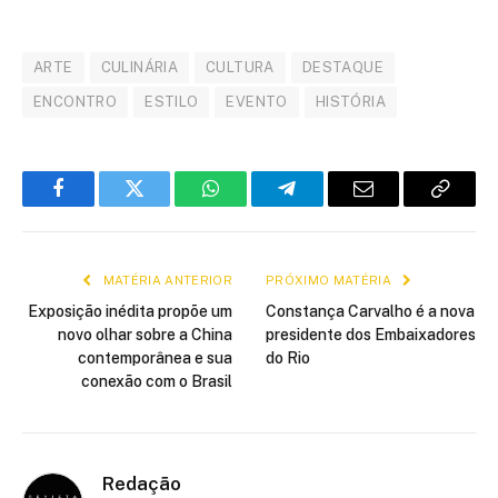
ARTE
CULINÁRIA
CULTURA
DESTAQUE
ENCONTRO
ESTILO
EVENTO
HISTÓRIA
Facebook
Twitter
WhatsApp
Telegram
E-
Copiar
mail
link
MATÉRIA ANTERIOR
PRÓXIMO MATÉRIA
Exposição inédita propõe um
Constança Carvalho é a nova
novo olhar sobre a China
presidente dos Embaixadores
contemporânea e sua
do Rio
conexão com o Brasil
Redação