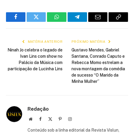
Facebook
Twitter
WhatsApp
Telegram
E-
Copiar
mail
link
MATÉRIA ANTERIOR
PRÓXIMO MATÉRIA
Ninah Jo celebra o legado de
Gustavo Mendes, Gabriel
Ivan Lins com show no
Santana, Conrado Caputo e
Palácio da Música com
Rebecca Momo estrelam a
participação de Lucinha Lins
nova montagem da comédia
de sucesso “O Marido da
Minha Mulher”
Redação
Site
Facebook
X
Pinterest
Instagram
(Twitter)
Conteúdo sob a linha editorial da Revista Vislun,