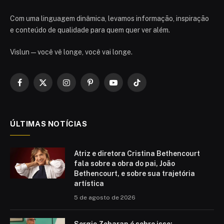
Com uma linguagem dinâmica, levamos informação, inspiração
e conteúdo de qualidade para quem quer ver além.
Vislun — você vê longe, você vai longe.
Facebook
X
Instagram
Pinterest
YouTube
TikTok
(Twitter)
ÚLTIMAS NOTÍCIAS
Atriz e diretora Cristina Bethencourt
fala sobre a obra do pai, João
Bethencourt, e sobre sua trajetória
artística
5 de agosto de 2026
Sergio Zobaran é sobre isso: