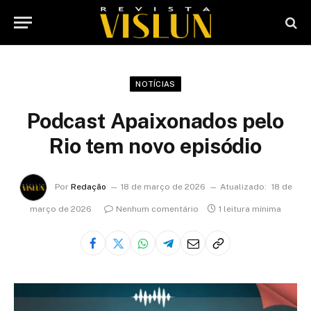
NOTÍCIAS
Podcast Apaixonados pelo
Rio tem novo episódio
Por
Redação
18 de março de 2026
Atualizado:
18 de
março de 2026
Nenhum comentário
1 leitura mínima