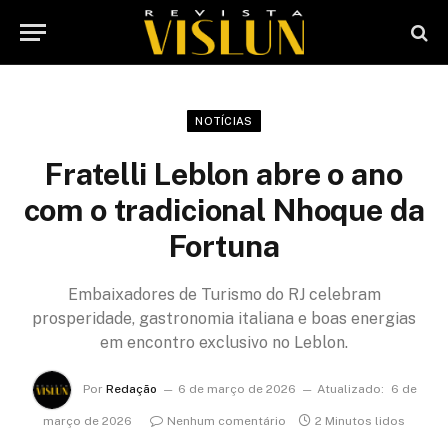
NOTÍCIAS
Fratelli Leblon abre o ano
com o tradicional Nhoque da
Fortuna
Embaixadores de Turismo do RJ celebram
prosperidade, gastronomia italiana e boas energias
em encontro exclusivo no Leblon.
Por
Redação
6 de março de 2026
Atualizado:
6 de
março de 2026
Nenhum comentário
2 Minutos lidos