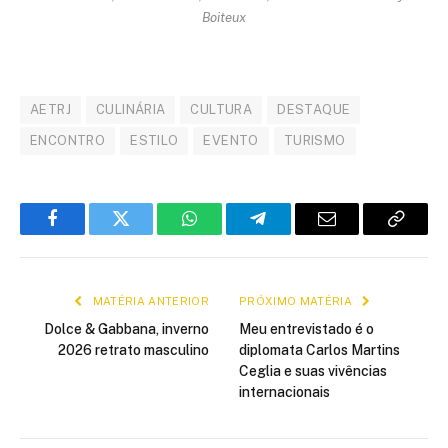
Boiteux
AETRJ
CULINÁRIA
CULTURA
DESTAQUE
ENCONTRO
ESTILO
EVENTO
TURISMO
Facebook
Twitter
WhatsApp
Telegram
E-
Copiar
mail
link
MATÉRIA ANTERIOR
PRÓXIMO MATÉRIA
Dolce & Gabbana, inverno
Meu entrevistado é o
2026 retrato masculino
diplomata Carlos Martins
Ceglia e suas vivências
internacionais