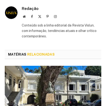
Redação
Site
Facebook
X
Pinterest
Instagram
(Twitter)
Conteúdo sob a linha editorial da Revista Vislun,
com informação, tendências atuais e olhar crítico
contemporâneo.
MATÉRIAS
RELACIONADAS