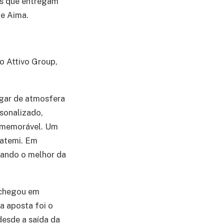
ns que entregam
 e Aima.
o Attivo Group,
ugar de atmosfera
sonalizado,
a memorável. Um
uatemi. Em
evando o melhor da
 chegou em
a aposta foi o
desde a saída da