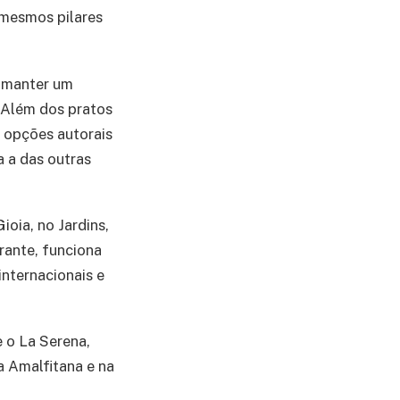
 mesmos pilares
a manter um
. Além dos pratos
r opções autorais
 a das outras
ioia, no Jardins,
rante, funciona
internacionais e
 o La Serena,
a Amalfitana e na