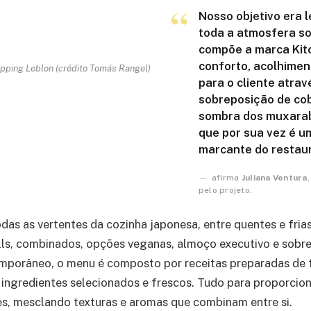
Nosso objetivo era l
toda a atmosfera so
compõe a marca Kitc
conforto, acolhimen
pping Leblon (crédito Tomás Rangel)
para o cliente atrav
sobreposição de cob
sombra dos muxarabi
que por sua vez é 
marcante do restau
afirma
Juliana Ventura
pelo projeto.
das as vertentes da cozinha japonesa, entre quentes e fria
 rolls, combinados, opções veganas, almoço executivo e sob
emporâneo, o menu é composto por receitas preparadas de
e ingredientes selecionados e frescos. Tudo para proporcio
es, mesclando texturas e aromas que combinam entre si.