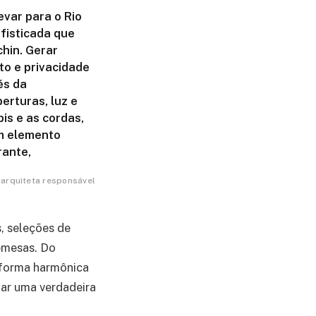
evar para o Rio
fisticada que
hin. Gerar
to e privacidade
és da
erturas, luz e
s e as cordas,
um elemento
rante,
, arquiteta responsável
s, seleções de
remesas. Do
 forma harmônica
nar uma verdadeira