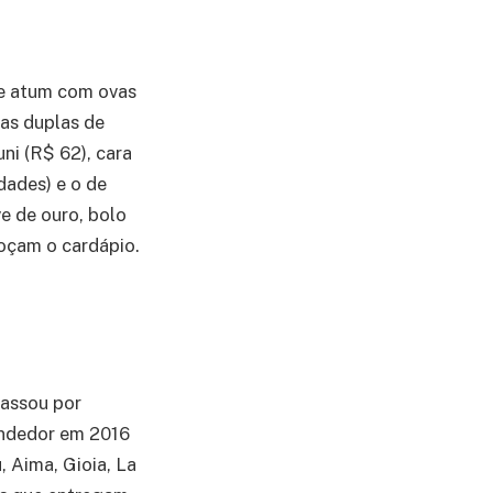
de atum com ovas
das duplas de
uni (R$ 62), cara
dades) e o de
e de ouro, bolo
oçam o cardápio.
passou por
endedor em 2016
 Aima, Gioia, La