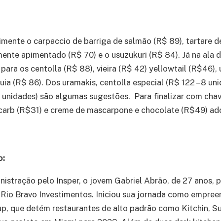
imente o carpaccio de barriga de salmão (R$ 89), tartare 
nte apimentado (R$ 70) e o usuzukuri (R$ 84). Já na ala 
 para os centolla (R$ 88), vieira (R$ 42) yellowtail (R$46), 
uia (R$ 86). Dos uramakis, centolla especial (R$ 122 – 8 uni
 unidades) são algumas sugestões. Para finalizar com chav
carb (R$31) e creme de mascarpone e chocolate (R$49) ad
o:
stração pelo Insper, o jovem Gabriel Abrão, de 27 anos, 
Rio Bravo Investimentos. Iniciou sua jornada como empre
p, que detém restaurantes de alto padrão como Kitchin, Su,