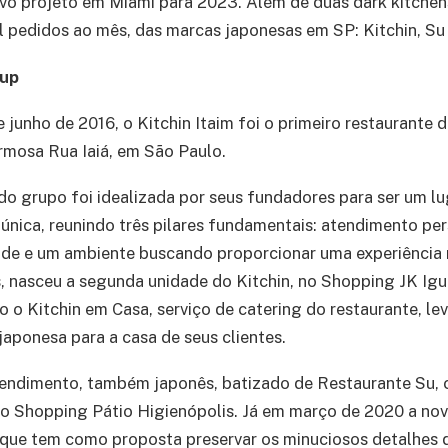
ovo projeto em Miami para 2023. Além de duas dark kitche
il pedidos ao mês, das marcas japonesas em SP: Kitchin, Su
oup
junho de 2016, o Kitchin Itaim foi o primeiro restaurante d
rmosa Rua Iaiá, em São Paulo.
do grupo foi idealizada por seus fundadores para ser um l
nica, reunindo três pilares fundamentais: atendimento per
ade e um ambiente buscando proporcionar uma experiênci
, nasceu a segunda unidade do Kitchin, no Shopping JK Ig
do o Kitchin em Casa, serviço de catering do restaurante, l
japonesa para a casa de seus clientes.
ndimento, também japonês, batizado de Restaurante Su,
o Shopping Pátio Higienópolis. Já em março de 2020 a nov
 que tem como proposta preservar os minuciosos detalhes 