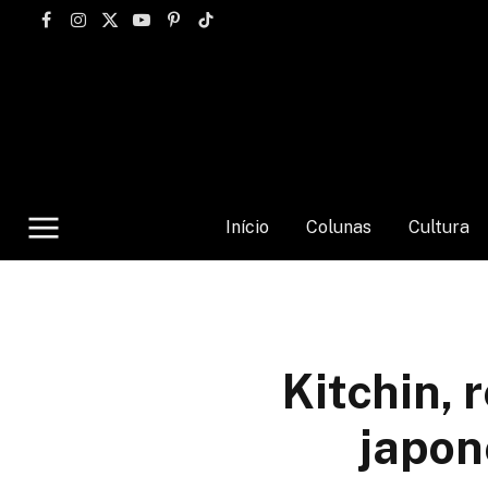
Facebook
Instagram
X
YouTube
Pinterest
TikTok
(Twitter)
Início
Colunas
Cultura
Kitchin, 
japon