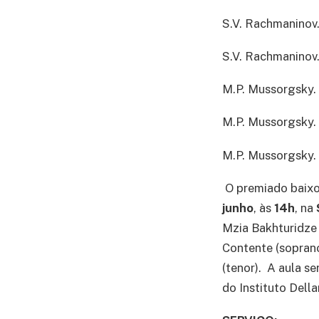
S.V. Rachmaninov
S.V. Rachmaninov
M.P. Mussorgsky.
M.P. Mussorgsky.
M.P. Mussorgsky. 
O premiado baix
junho
, às
14h
, na
Mzia Bakhturidze 
Contente (soprano
(tenor). A aula s
do Instituto Della