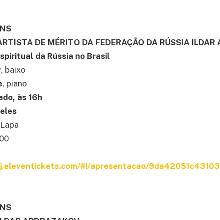
ONS
RTISTA DE MÉRITO DA FEDERAÇÃO DA RÚSSIA ILDAR
spiritual da Rússia no Brasil
v
, baixo
e
, piano
ado, às 16h
reles
 Lapa
,00
arj.eleventickets.com/#!/apresentacao/9da42051c431
ONS