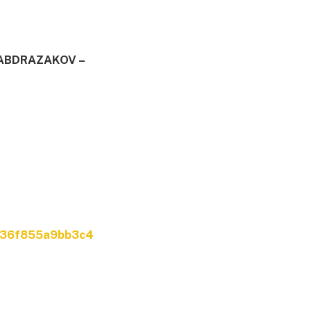
 ABDRAZAKOV –
0336f855a9bb3c4