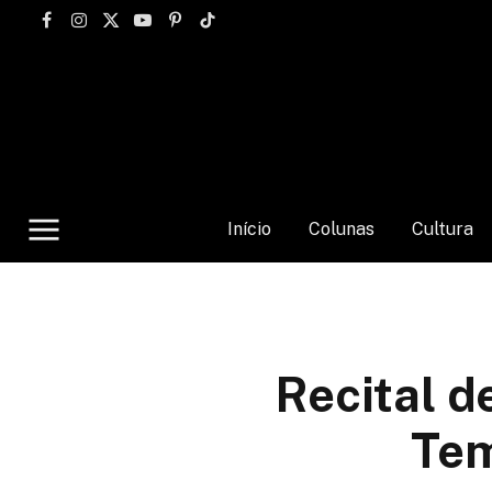
Facebook
Instagram
X
YouTube
Pinterest
TikTok
(Twitter)
Início
Colunas
Cultura
Recital d
Tem