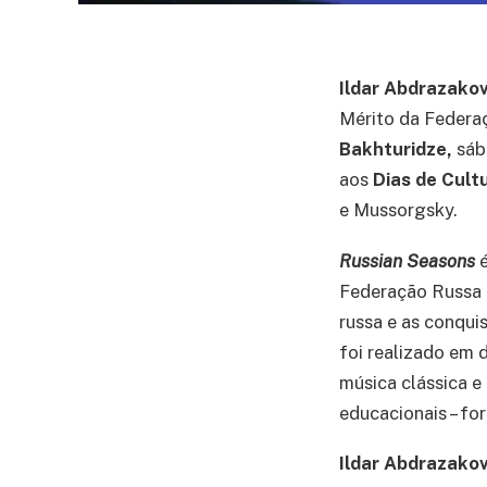
Ildar Abdrazakov
Mérito da Federaç
Bakhturidze,
sáb
aos
Dias de Cultu
e Mussorgsky.
Russian Seasons
é
Federação Russa 
russa e as conqui
foi realizado em 
música clássica e
educacionais – fo
Ildar Abdrazakov