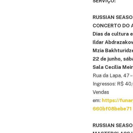
SERVIÇO:
RUSSIAN SEAS
CONCERTO DO A
Dias da cultura e
Ildar Abdrazako
Mzia Bakhturidz
22 de junho, sáb
Sala Cecília Mei
Rua da Lapa, 47 –
Ingressos: R$ 40
Vendas
em:
https://fun
660bf08bebe71
RUSSIAN SEAS