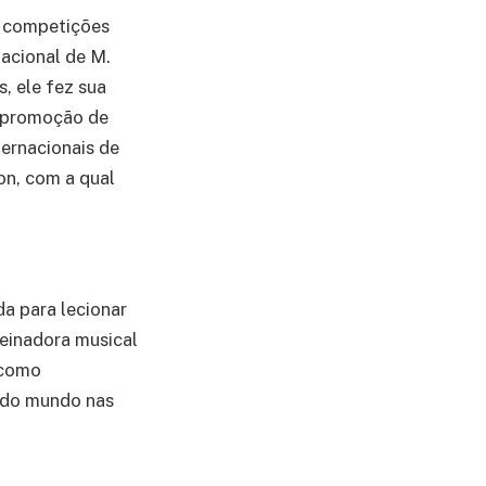
o competições
nacional de M.
, ele fez sua
e promoção de
ternacionais de
n, com a qual
a para lecionar
reinadora musical
 como
 do mundo nas