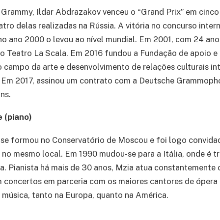
 Grammy, Ildar Abdrazakov venceu o “Grand Prix” em cinc
atro delas realizadas na Rússia. A vitória no concurso inter
o ano 2000 o levou ao nível mundial. Em 2001, com 24 anos
 do Teatro La Scala. Em 2016 fundou a Fundação de apoio 
o campo da arte e desenvolvimento de relações culturais in
. Em 2017, assinou um contrato com a Deutsche Grammopho
ns.
 (piano)
se formou no Conservatório de Moscou e foi logo convidad
no mesmo local. Em 1990 mudou-se para a Itália, onde é t
a. Pianista há mais de 30 anos, Mzia atua constantemente
concertos em parceria com os maiores cantores de ópera
 música, tanto na Europa, quanto na América.