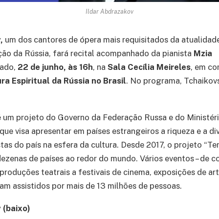
Ildar Abdrazakov
,
um dos cantores de ópera mais requisitados da atualidade
ão da Rússia, fará recital acompanhado da pianista
Mzia
ado,
22 de junho, às 16h
, na
Sala Cecília Meireles
, em c
ra Espiritual da Rússia no Brasil
. No programa, Tchaikov
 um projeto do Governo da Federação Russa e do Ministéri
que visa apresentar
em países estrangeiros a riqueza e a di
stas do país na esfera da cultura. Desde 2017, o projeto “
dezenas de países ao redor do mundo. Vários eventos – de c
 produções teatrais a festivais de cinema, exposições de art
ram assistidos por mais de 13 milhões de pessoas.
 (baixo)