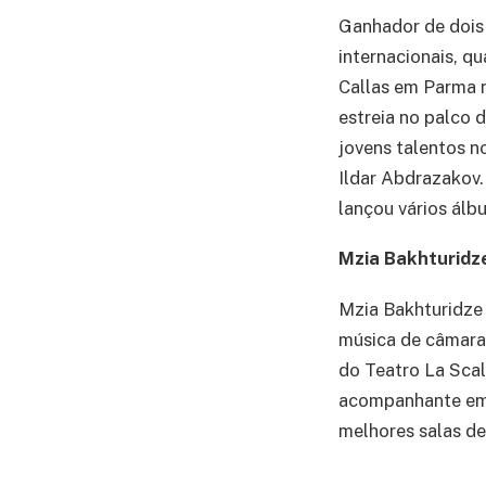
Ganhador de dois
internacionais, qu
Callas em Parma n
estreia no palco
jovens talentos n
Ildar Abdrazakov
lançou vários álbu
Mzia Bakhturidze
Mzia Bakhturidze 
música de câmara 
do Teatro La Scal
acompanhante em 
melhores salas de