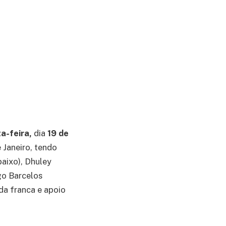
a-feira,
dia
19 de
 Janeiro, tendo
baixo), Dhuley
go Barcelos
da franca e apoio