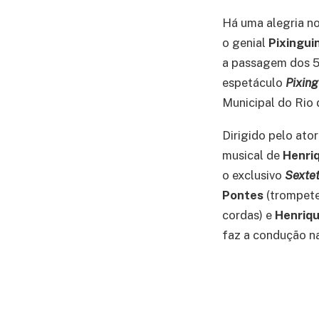
Há uma alegria no
o genial
Pixingui
a passagem dos 50
espetáculo
Pixin
Municipal do Rio 
Dirigido pelo ato
musical de
Henri
o exclusivo
Sexte
Pontes
(trompete
cordas) e
Henriq
faz a condução na