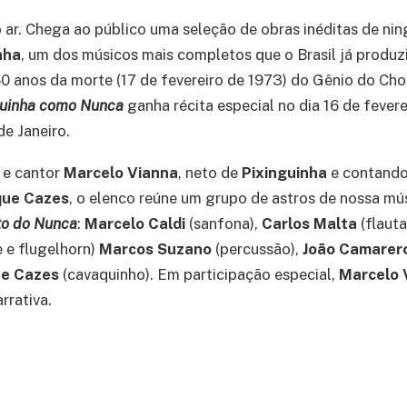
 ar. Chega ao público uma seleção de obras inéditas de n
nha
, um dos músicos mais completos que o Brasil já produz
 anos da morte (17 de fevereiro de 1973) do Gênio do Cho
guinha como Nunca
ganha récita especial no dia 16 de fever
de Janeiro.
r e cantor
Marcelo Vianna
, neto de
Pixinguinha
e contando
que Cazes
, o elenco reúne um grupo de astros de nossa mús
to do Nunca
:
Marcelo Caldi
(sanfona),
Carlos Malta
(flauta
 e flugelhorn)
Marcos Suzano
(percussão),
João Camarer
ue Cazes
(cavaquinho). Em participação especial,
Marcelo 
rrativa.