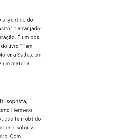
o argentino do
sitor e arranjador
eração. É um dos
 do livro “Tem
Moreira Salles, em
a um material
ti-soprista,
 como Hermeto
o”, que tem obtido
mpôs e solou a
eiro. Com