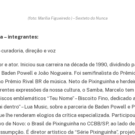
(foto: Marília Figueiredo ) – Sexteto do Nunca
 – integrantes:
– curadoria, direção e voz
r e ator. Iniciou sua carreira na década de 1990, dividindo 
, Baden Powell e João Nogueira. Foi semifinalista do Prêmio
ao Prêmio Rival BR de música. Neto de Pixinguinha e herdei
erentes expressões da nossa cultura, o Samba, Marcelo tem
discos emblemáticos “Teu Nome” – Biscoito Fino, dedicado 
ai dentro” – Lua Music, sobre a parceria de Baden Powell e 
ue lhe renderam elogios da crítica especializada. Participo
 de Novo: o Brasil de Pixinguinha no CCBB/SP, ao lado de
ssumpção. É diretor artístico da “Série Pixinguinha”, proje