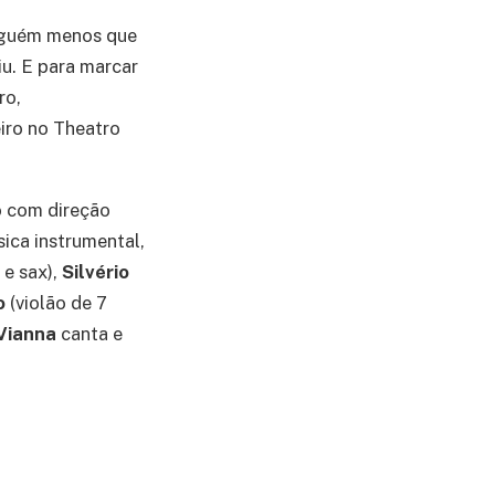
inguém menos que
iu. E para marcar
ro,
eiro no Theatro
 com direção
ica instrumental,
 e sax),
Silvério
o
(violão de 7
Vianna
canta e