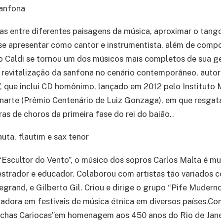
sanfona
as entre diferentes paisagens da música, aproximar o tang
e se apresentar como cantor e instrumentista, além de compo
o Caldi se tornou um dos músicos mais completos de sua g
 revitalização da sanfona no cenário contemporâneo, autor
, que inclui CD homônimo, lançado em 2012 pelo Instituto 
narte (Prêmio Centenário de Luiz Gonzaga), em que resgat
uras de choros da primeira fase do rei do baião..
lauta, flautim e sax tenor
scultor do Vento”, o músico dos sopros Carlos Malta é mul
estrador e educador. Colaborou com artistas tão variados
egrand, e Gilberto Gil. Criou e dirige o grupo “Pife Mudern
dora em festivais de música étnica em diversos países.Co
chas Cariocas”em homenagem aos 450 anos do Rio de Jan