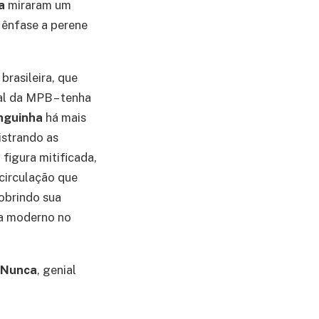
a
miraram um
o ênfase a perene
rasileira, que
ial da MPB – tenha
inguinha
há mais
istrando as
figura mitificada,
circulação que
obrindo sua
ha moderno no
 Nunca
, genial