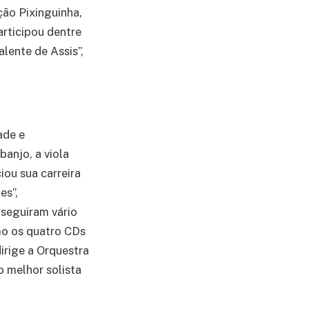
ção Pixinguinha,
articipou dentre
lente de Assis”,
ade e
banjo, a viola
iou sua carreira
es”,
seguiram vário
mo os quatro CDs
dirige a Orquestra
 melhor solista