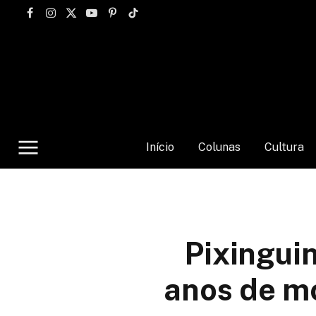
Facebook
Instagram
X
YouTube
Pinterest
TikTok
(Twitter)
Início
Colunas
Cultura
Pixingui
anos de m