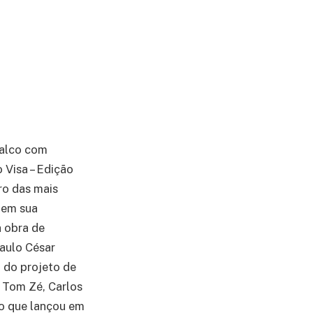
palco com
 Visa – Edição
ro das mais
 em sua
a obra de
Paulo César
u do projeto de
 Tom Zé, Carlos
to que lançou em