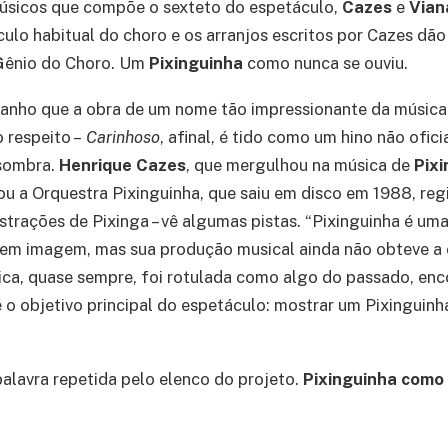
úsicos que compõe o sexteto do espetáculo,
Cazes
e
Vian
culo habitual do choro e os arranjos escritos por Cazes dã
Gênio do Choro. Um
Pixinguinha
como nunca se ouviu.
anho que a obra de um nome tão impressionante da música b
 respeito –
Carinhoso
, afinal, é tido como um hino não ofic
 sombra.
Henrique Cazes
, que mergulhou na música de
Pix
ou a Orquestra Pixinguinha, que saiu em disco em 1988, reg
strações de Pixinga – vê algumas pistas. “Pixinguinha é uma 
 em imagem, mas sua produção musical ainda não obteve a 
ca, quase sempre, foi rotulada como algo do passado, enc
é o objetivo principal do espetáculo: mostrar um Pixinguin
lavra repetida pelo elenco do projeto.
Pixinguinha como