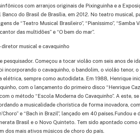
sinfônicos com arranjos originais de Pixinguinha e a Exposi
 Banco do Brasil de Brasília, em 2012. No teatro musical, p
gens de “Teatro Musical Brasileiro”, “Pianíssimo”, “Samba Va
o cantor das multidões” e “O bem do mar”.
 diretor musical e cavaquinho
e pesquisador. Começou a tocar violão com seis anos de id
i incorporando o cavaquinho, o bandolim, o violão tenor, o 
ra elétrica, sempre como autodidata. Em 1988, Henrique inic
aquinho, com o lançamento do primeiro disco “Henrique Caz
com o método “Escola Moderna do Cavaquinho”. A este, se 
ordando a musicalidade chorística de forma inovadora, co
n’Choro” e “Bach in Brazil”, lançado em 40 países.Fundou e 
merata Brasil e o Novo Quinteto. Tem sido apontado como o
m dos mais ativos músicos de choro do país.