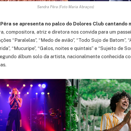
Sandra Pêra (Foto Maria Abraços)
 Pêra se apresenta no palco do Dolores Club cantando 
a, compositora, atriz e diretora nos convida para um passe
ções “Paralelas”, “Medo de avião”, “Todo Sujo de Batom”, “A
ida”, “Mucuripe”, “Galos, noites e quintais” e “Sujeito de So
segundo álbum solo da artista, nacionalmente conhecida c
cas.