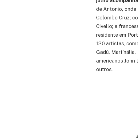
julho acompanha
de Antonio, onde 
Colombo Cruz; co
Civello; a france
residente em Port
130 artistas, como
Gadú, Mart’nália, 
americanos John L
outros.