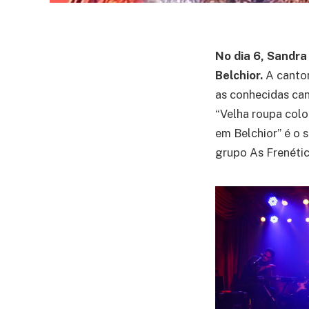
No dia 6, Sandra
Belchior.
A cantor
as conhecidas can
“Velha roupa color
em Belchior” é o 
grupo As Frenéti