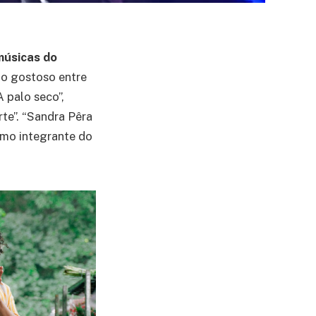
músicas do
io gostoso entre
 palo seco”,
rte”. “Sandra Pêra
omo integrante do