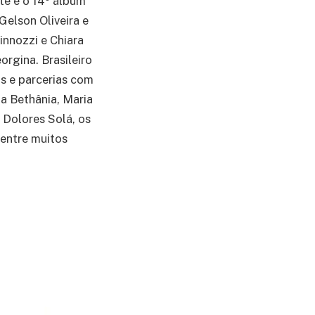
e é o 14º álbum
Gelson Oliveira e
nnozzi e Chiara
orgina. Brasileiro
s e parcerias com
ia Bethânia, Maria
e Dolores Solá, os
 entre muitos