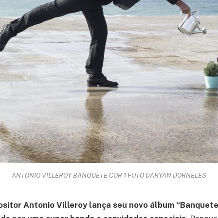
ANTONIO VILLEROY BANQUETE COR 1 FOTO DARYAN DORNELES
sitor Antonio Villeroy lança seu novo álbum “Banquete”