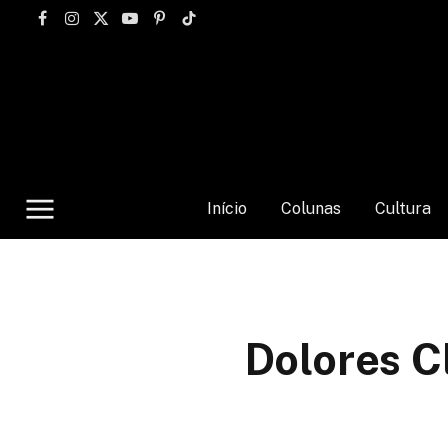
Facebook
Instagram
X
YouTube
Pinterest
TikTok
(Twitter)
Início
Colunas
Cultura
Dolores C