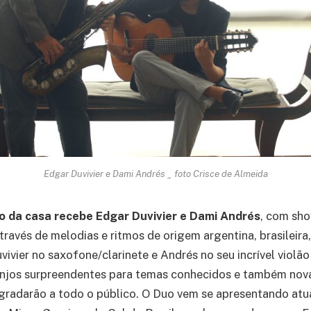
Edgar Duvivier e Dami Andrés _ foto Crisce de Almeida
co da casa recebe Edgar Duvivier e Dami Andrés
, com sho
ravés de melodias e ritmos de origem argentina, brasileira,
ivier no saxofone/clarinete e Andrés no seu incrível violão
anjos surpreendentes para temas conhecidos e também no
gradarão a todo o público. O Duo vem se apresentando atu