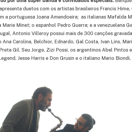
do por uma super banda e convidados especiais.
Banquet
apresenta duetos com os artistas brasileiros Francis Hime, 
m a portuguesa Joana Amendoeira; as italianas Mafalda Mi
sa Marie Minet; o espanhol Pedro Guerra; e a venezuelana Ge
ugal, Antonio Villeroy possui mais de 300 canções gravada
 Ana Carolina, Belchior, Ednardo, Gal Costa, Ivan Lins, Mar
Preta Gil, Seu Jorge, Zizi Possi, os argentinos Abel Pintos 
egend, Jesse Harris e Don Grusin e o italiano Mario Biondi,