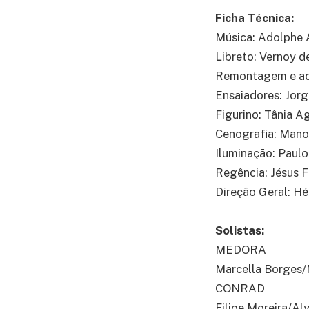
Ficha Técnica:
Música: Adolphe 
Libreto: Vernoy d
Remontagem e ada
Ensaiadores: Jorg
Figurino: Tânia A
Cenografia: Manoe
Iluminação: Paulo
Regência: Jésus F
Direção Geral: Hé
Solistas:
MEDORA
Marcella Borges
CONRAD
Filipe Moreira/Al