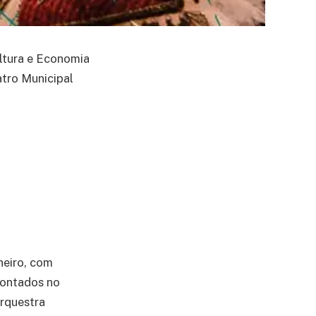
ultura e Economia
atro Municipal
neiro, com
montados no
Orquestra