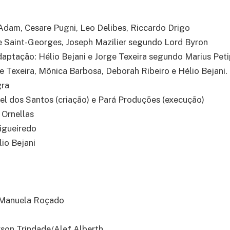
Adam, Cesare Pugni, Leo Delibes, Riccardo Drigo
e Saint-Georges, Joseph Mazilier segundo Lord Byron
ptação: Hélio Bejani e Jorge Texeira segundo Marius Pet
e Texeira, Mônica Barbosa, Deborah Ribeiro e Hélio Bejani.
gra
l dos Santos (criação) e Pará Produções (execução)
 Ornellas
igueiredo
lio Bejani
/Manuela Roçado
yson Trindade/Alef Alberth