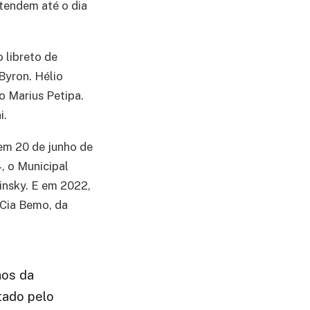
stendem até o dia
 libreto de
Byron. Hélio
o Marius Petipa.
i.
 em 20 de junho de
, o Municipal
insky. E em 2022,
 Cia Bemo, da
nos da
ntado pelo