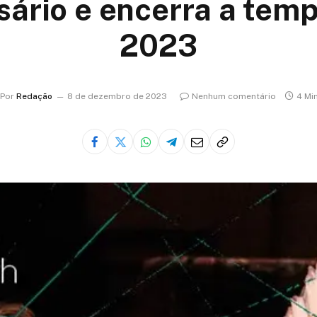
sário e encerra a tem
2023
Por
Redação
8 de dezembro de 2023
Nenhum comentário
4 Mi