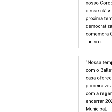
nosso Corpo 
desse clássi
próxima tem
democratiza
comemora Cl
Janeiro.
“Nossa temp
com o Balle
casa oferece
primeira vez
com a regên
encerrar 202
Municipal.