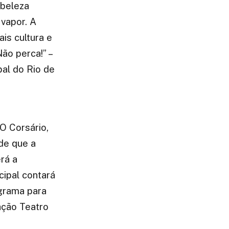
 beleza
 vapor. A
is cultura e
ão perca!” –
al do Rio de
O Corsário,
de que a
erá a
cipal contará
grama para
dação Teatro