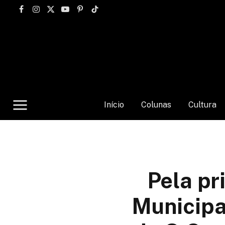
Facebook
Instagram
X
YouTube
Pinterest
TikTok
(Twitter)
Início
Colunas
Cultura
Pela pr
Municipa