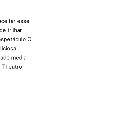
aceitar esse
e trilhar
espetáculo O
liciosa
idade média
o Theatro