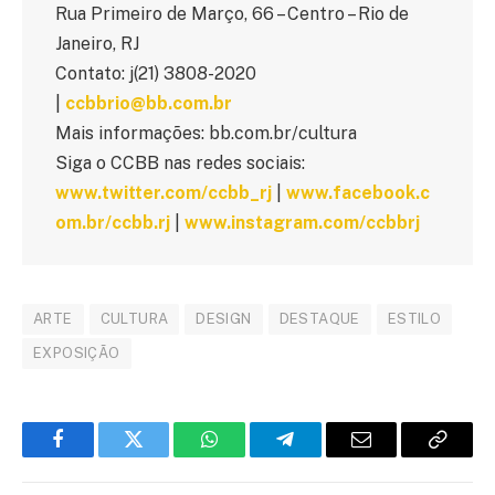
Rua Primeiro de Março, 66 – Centro – Rio de
Janeiro, RJ
Contato: j(21) 3808-2020
|
ccbbrio@bb.com.br
Mais informações: bb.com.br/cultura
Siga o CCBB nas redes sociais:
www.twitter.com/ccbb_rj
|
www.facebook.c
om.br/ccbb.rj
|
www.instagram.com/ccbbrj
ARTE
CULTURA
DESIGN
DESTAQUE
ESTILO
EXPOSIÇÃO
Facebook
Twitter
WhatsApp
Telegram
E-
Copiar
mail
link