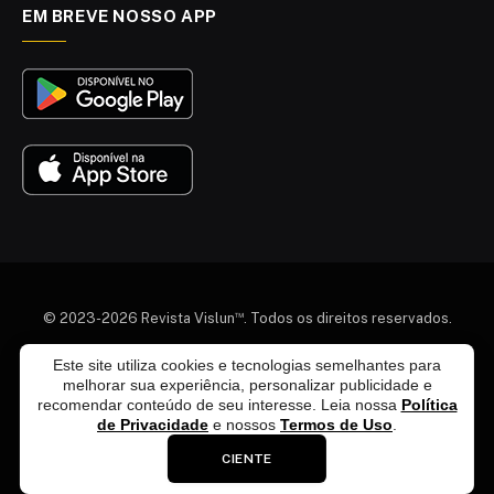
EM BREVE NOSSO APP
™
© 2023-2026 Revista Vislun
. Todos os direitos reservados.
Quem somos
Colaboradores
Agenda Cultural
Este site utiliza cookies e tecnologias semelhantes para
melhorar sua experiência, personalizar publicidade e
Termos e Condições
Política de Privacidade
recomendar conteúdo de seu interesse. Leia nossa
Política
Política de Exclusão de Dados
Política Editorial
de Privacidade
e nossos
Termos de Uso
.
Fale Conosco
Anuncie Conosco
CIENTE