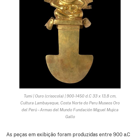
Tumi | Ouro (crisocola) | 900-1450 d.C 33 x 13,8 cm,
Cultura Lambayeque, Costa Norte do Peru Museos Oro
del Perú – Armas del Mundo Fundación Miguel Mujica
Gallo
As peças em exibição foram produzidas entre 900 a.C