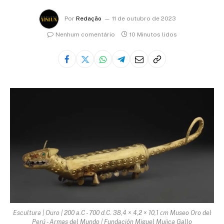
Por
Redação
11 de outubro de 2023
Nenhum comentário
10 Minutos lidos
Escultura | Ouro | 200 a.C - 700 d.C. 38,4 × 4,2 × 10,1 ст Museo Oro del
Perú - Armas del Mundo | Fundación Miguel Mujica Gallo