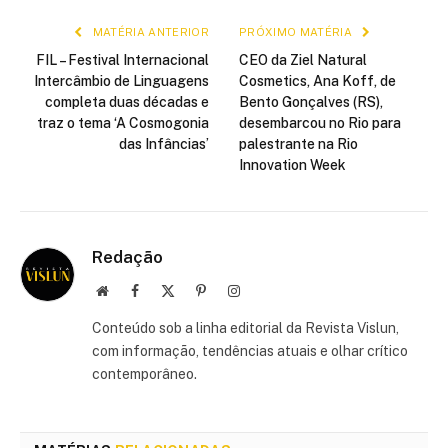
MATÉRIA ANTERIOR
PRÓXIMO MATÉRIA
FIL – Festival Internacional
CEO da Ziel Natural
Intercâmbio de Linguagens
Cosmetics, Ana Koff, de
completa duas décadas e
Bento Gonçalves (RS),
traz o tema ‘A Cosmogonia
desembarcou no Rio para
das Infâncias’
palestrante na Rio
Innovation Week
Redação
Site
Facebook
X
Pinterest
Instagram
(Twitter)
Conteúdo sob a linha editorial da Revista Vislun,
com informação, tendências atuais e olhar crítico
contemporâneo.