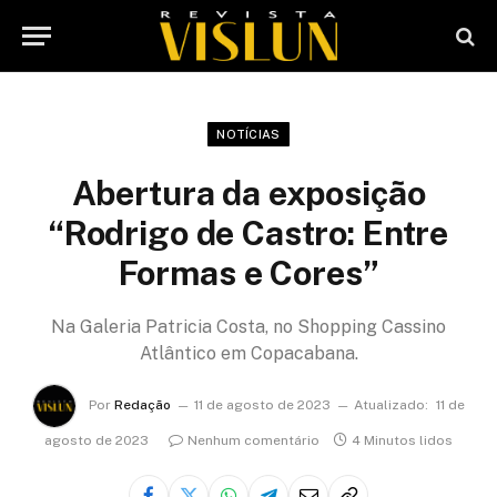
NOTÍCIAS
Abertura da exposição
“Rodrigo de Castro: Entre
Formas e Cores”
Na Galeria Patricia Costa, no Shopping Cassino
Atlântico em Copacabana.
Por
Redação
11 de agosto de 2023
Atualizado:
11 de
agosto de 2023
Nenhum comentário
4 Minutos lidos