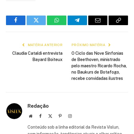
Facebook
Twitter
WhatsApp
Telegram
E-
Copiar
mail
link
MATÉRIA ANTERIOR
PRÓXIMO MATÉRIA
Claudia Cataldi entrevista
O Ciclo das Nove Sinfonias
Bayard Boiteux
de Beethoven, ministrado
pelo maestro Ricardo Rocha,
no Baukurs de Botafogo,
recebe convidadas ilustres
Redação
Site
Facebook
X
Pinterest
Instagram
(Twitter)
Conteúdo sob a linha editorial da Revista Vislun,
com informação, tendências atuais e olhar crítico