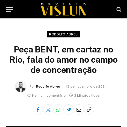
RODOLFO ABREU
Peça BENT, em cartaz no
Rio, fala do amor no campo
de concentração
Por
Rodolfo Abreu
13 de novembro de 2024
Nenhum comentário
3 Minutos lidos