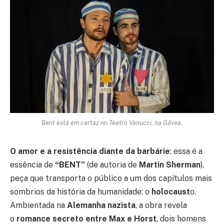
Bent está em cartaz no Teatro Vanucci, na Gávea.
O amor e a resistência diante da barbárie
: essa é a
essência de
“BENT”
(de autoria de
Martin Sherman
),
peça que transporta o público a um dos capítulos mais
sombrios da história da humanidade: o
holocaust
o.
Ambientada na
Alemanha nazista
, a obra revela
o
romance secreto entre Max e Horst
, dois homens