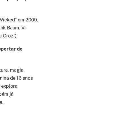
“Wicked” em 2009,
ank Baum. Vi
e Oroz”).
spertar de
ura, magia,
nina de 16 anos
 explora
bém já
e.