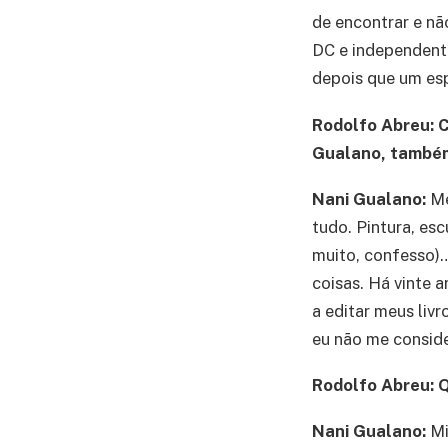
de encontrar e nã
DC e independente
depois que um esp
Rodolfo Abreu: C
Gualano, também
Nani Gualano:
Me
tudo. Pintura, esc
muito, confesso)…
coisas. Há vinte a
a editar meus livr
eu não me conside
Rodolfo Abreu: Q
Nani Gualano:
Mi