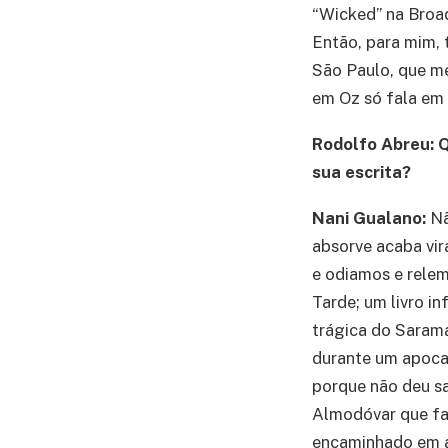
“Wicked” na Broad
Então, para mim, 
São Paulo, que m
em Oz só fala em
Rodolfo Abreu: Q
sua escrita?
Nani Gualano:
Nã
absorve acaba vir
e odiamos e rele
Tarde; um livro i
trágica do Sarama
durante um apocal
porque não deu sa
Almodóvar que fa
encaminhado em a