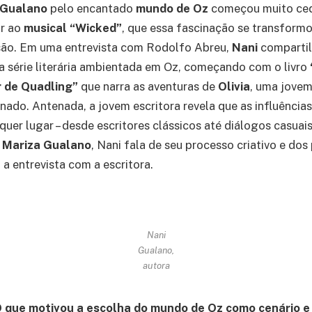
 Gualano
pelo encantado
mundo de Oz
começou muito ced
ir ao
musical “Wicked”
, que essa fascinação se transfor
são. Em uma entrevista com Rodolfo Abreu,
Nani
comparti
 série literária ambientada em Oz, começando com o livro
r de Quadling”
que narra as aventuras de
Olivia
, uma jovem
ado. Antenada, a jovem escritora revela que as influências
uer lugar – desde escritores clássicos até diálogos casuais 
a
Mariza Gualano
, Nani fala de seu processo criativo e do
 a entrevista com a escritora.
Nani
Gualano,
autora
 que motivou a escolha do mundo de Oz como cenário e 