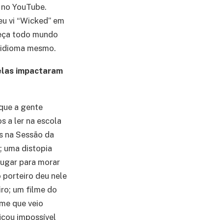
s no YouTube.
eu vi “Wicked” em
beça todo mundo
e idioma mesmo.
 elas impactaram
que a gente
 a ler na escola
s na Sessão da
; uma distopia
lugar para morar
 porteiro deu nele
ro; um filme do
me que veio
cou impossível