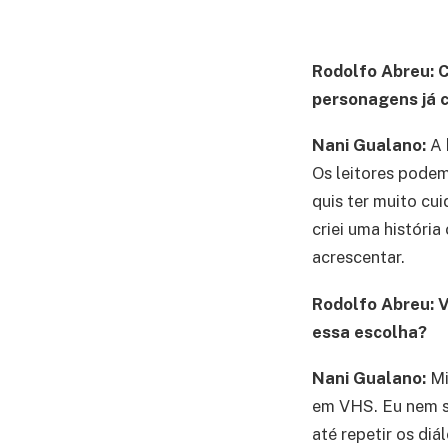
Rodolfo Abreu: C
personagens já 
Nani Gualano:
A 
Os leitores podem
quis ter muito cu
criei uma históri
acrescentar.
Rodolfo Abreu: V
essa escolha?
Nani Gualano:
Mi
em VHS. Eu nem sa
até repetir os di