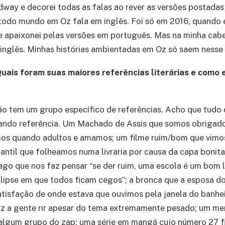
way e decorei todas as falas ao rever as versões postada
todo mundo em Oz fala em inglês. Foi só em 2016, quando 
e apaixonei pelas versões em português. Mas na minha ca
 inglês. Minhas histórias ambientadas em Oz só saem ness
uais foram suas maiores referências literárias e como
o tem um grupo específico de referências. Acho que tudo 
ando referência. Um Machado de Assis que somos obrigados
mos quando adultos e amamos; um filme ruim/bom que vimo
nfantil que folheamos numa livraria por causa da capa bonita
go que nos faz pensar “se der ruim, uma escola é um bom 
ipse em que todos ficam cegos”; a bronca que a esposa do
tisfação de onde estava que ouvimos pela janela do banhei
z a gente rir apesar do tema extremamente pesado; um me
lgum grupo do zap; uma série em mangá cujo número 27 fi