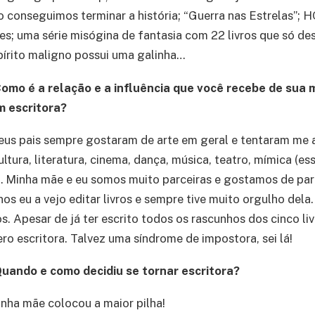
o conseguimos terminar a história; “Guerra nas Estrelas”; 
s; uma série misógina de fantasia com 22 livros que só des
írito maligno possui uma galinha…
omo é a relação e a influência que você recebe de sua 
 escritora?
us pais sempre gostaram de arte em geral e tentaram me 
ultura, literatura, cinema, dança, música, teatro, mímica (ess
 Minha mãe e eu somos muito parceiras e gostamos de part
nos eu a vejo editar livros e sempre tive muito orgulho dela
os. Apesar de já ter escrito todos os rascunhos dos cinco l
ro escritora. Talvez uma síndrome de impostora, sei lá!
uando e como decidiu se tornar escritora?
nha mãe colocou a maior pilha!