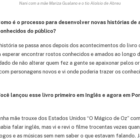
Nani com a mãe Mariza Gualano e o tio Aloísio de Abreu
omo é o processo para desenvolver novas histórias de 
conhecidos do público?
história se passa anos depois dos acontecimentos do livro 
 esperar encontrar rostos conhecidos e amados ao longo d
idado de não alterar quem fez a gente se apaixonar pelos ori
a com personagens novos e vi onde poderia trazer os conhec
ocê lançou esse livro primeiro em Inglês e agora em Po
nha mãe trouxe dos Estados Unidos “O Mágico de Oz” com
bia falar inglês, mas vi e revi o filme trocentas vezes qu
álogos e as músicas sem nem saber o que estavam falando. Já