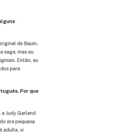
alguns
original de Baum.
a saga, mas eu
ginais. Então, eu
idos para
rtuguês. Por que
 a Judy Garland
ando era pequena
 adulta, vi