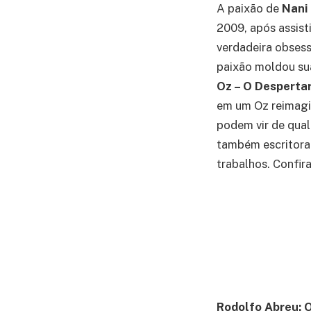
A paixão de
Nani
2009, após assist
verdadeira obses
paixão moldou sua
Oz – O Desperta
em um Oz reimagin
podem vir de qualq
também escritor
trabalhos. Confira
Rodolfo Abreu: O