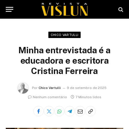
CHICO VARTULLI
Minha entrevistada é a
educadora e escritora
Cristina Ferreira
Por
Chico Vartulli
9 de setembro de 2025
Nenhum comentário
7 Minutos lidos