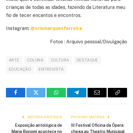
crianças de todas as idades, fazendo da Literatura meu
fio de tecer encantos e encontros.
Instagram:
@crismarquesferreira
Fotos : Arquivo pessoal/Divulgação
ARTE
COLUNA
CULTURA
DESTAQUE
EDUCAÇÃO
ENTREVISTA
Facebook
Twitter
WhatsApp
Telegram
E-
Copiar
mail
link
MATÉRIA ANTERIOR
PRÓXIMO MATÉRIA
Exposição antológica de
III Festival Oficina da Ópera
Maria Bonomi acontece no
chega ao Theatro Municipal