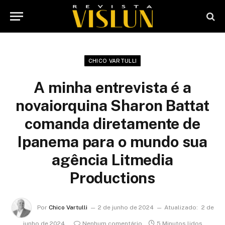
CHICO VARTULLI
A minha entrevista é a
novaiorquina Sharon Battat
comanda diretamente de
Ipanema para o mundo sua
agência Litmedia
Productions
Por
Chico Vartulli
2 de junho de 2024
Atualizado:
2 de
junho de 2024
Nenhum comentário
5 Minutos lidos