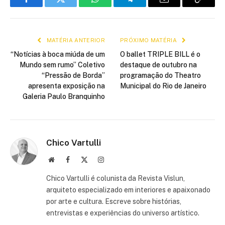
Facebook
Twitter
WhatsApp
Telegram
E-
Copiar
mail
link
MATÉRIA ANTERIOR
PRÓXIMO MATÉRIA
“Notícias à boca miúda de um
O ballet TRIPLE BILL é o
Mundo sem rumo” Coletivo
destaque de outubro na
“Pressão de Borda”
programação do Theatro
apresenta exposição na
Municipal do Rio de Janeiro
Galeria Paulo Branquinho
Chico Vartulli
Site
Facebook
X
Instagram
(Twitter)
Chico Vartulli é colunista da Revista Vislun,
arquiteto especializado em interiores e apaixonado
por arte e cultura. Escreve sobre histórias,
entrevistas e experiências do universo artístico.