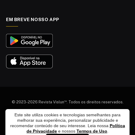
EM BREVE NOSSO APP
™
© 2023-2026 Revista Vislun
. Todos os direitos reservados.
Quem somos
Colaboradores
Agenda Cultural
Este site utiliza cookies e tecnologias semelhantes para
melhorar sua experiência, personalizar publicidade e
Termos e Condições
Política de Privacidade
recomendar conteúdo de seu interesse. Leia nossa
Política
Política de Exclusão de Dados
Política Editorial
de Privacidade
e nossos
Termos de Uso
.