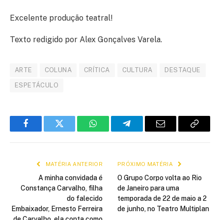
Excelente produção teatral!
Texto redigido por Alex Gonçalves Varela.
ARTE
COLUNA
CRÍTICA
CULTURA
DESTAQUE
ESPETÁCULO
Facebook
Twitter
WhatsApp
Telegram
E-
Copiar
mail
link
MATÉRIA ANTERIOR
PRÓXIMO MATÉRIA
A minha convidada é
O Grupo Corpo volta ao Rio
Constança Carvalho, filha
de Janeiro para uma
do falecido
temporada de 22 de maio a 2
Embaixador, Ernesto Ferreira
de junho, no Teatro Multiplan
de Carvalho, ela conta como