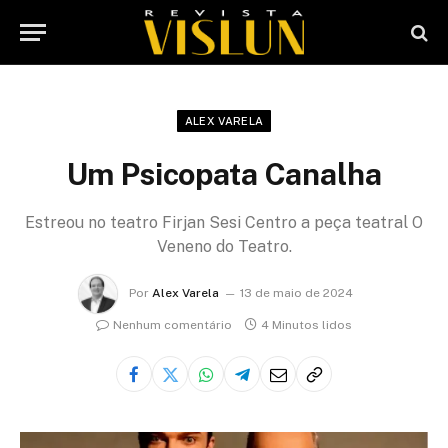
ALEX VARELA
Um Psicopata Canalha
Estreou no teatro Firjan Sesi Centro a peça teatral O
Veneno do Teatro.
Por
Alex Varela
13 de maio de 2024
Nenhum comentário
4 Minutos lidos