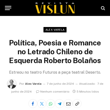
ALEX VARELA
Política, Poesia e Romance
no Letrado Chileno de
Esquerda Roberto Bolaños
Estreou no teatro Futuros a peça teatral Deserto.
Por
Alex Varela
7 de junho de 2024
Atualizado:
7 de
junho de 2024
Nenhum comentário
5 Minutos lidos