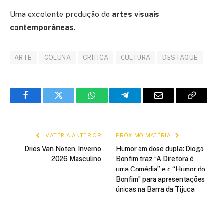
Uma excelente produção de
artes visuais
contemporâneas
.
ARTE
COLUNA
CRÍTICA
CULTURA
DESTAQUE
Facebook
Twitter
WhatsApp
Telegram
E-
Copiar
mail
link
MATÉRIA ANTERIOR
PRÓXIMO MATÉRIA
Dries Van Noten, Inverno
Humor em dose dupla: Diogo
2026 Masculino
Bonfim traz “A Diretora é
uma Comédia” e o “Humor do
Bonfim” para apresentações
únicas na Barra da Tijuca