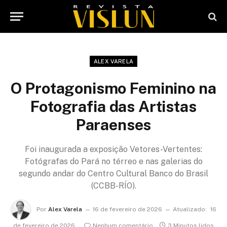
ALEX VARELA
O Protagonismo Feminino na
Fotografia das Artistas
Paraenses
Foi inaugurada a exposição Vetores-Vertentes:
Fotógrafas do Pará no térreo e nas galerias do
segundo andar do Centro Cultural Banco do Brasil
(CCBB-RÍO).
Por
Alex Varela
16 de fevereiro de 2026
Atualizado:
16
de fevereiro de 2026
Nenhum comentário
3 Minutos lidos