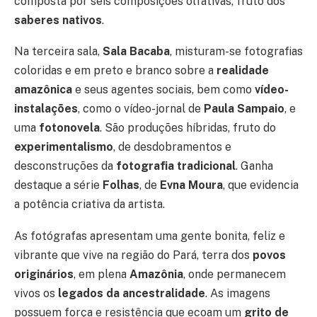
composta por seis composições olfativas, fruto dos
saberes nativos
.
Na terceira sala,
Sala Bacaba
, misturam-se fotografias
coloridas e em preto e branco sobre a
realidade
amazônica
e seus agentes sociais, bem como
vídeo-
instalações
, como o vídeo-jornal de
Paula Sampaio
, e
uma
fotonovela
. São produções híbridas, fruto do
experimentalismo
, de desdobramentos e
desconstruções da
fotografia tradicional
. Ganha
destaque a série
Folhas
, de
Evna Moura
, que evidencia
a potência criativa da artista.
As fotógrafas apresentam uma gente bonita, feliz e
vibrante que vive na região do Pará, terra dos
povos
originários
, em plena
Amazônia
, onde permanecem
vivos os
legados da ancestralidade
. As imagens
possuem força e resistência que ecoam um
grito de